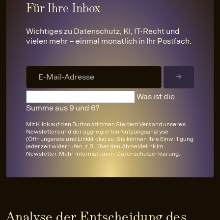
Für Ihre Inbox
Wichtiges zu Datenschutz, KI, IT-Recht und
vielen mehr – einmal monatlich in Ihr Postfach.
Was ist die
Summe aus 9 und 6?
Mit Klick auf den Button stimmen Sie dem Versand unseres
Newsletters und der aggregierten Nutzungsanalyse
(Öffnungsrate und Linkklicks) zu. Sie können Ihre Einwilligung
jederzeit widerrufen, z.B. über den Abmeldelink im
Newsletter. Mehr Informationen:
Datenschutzerklärung
.
Analyse der Entscheidung des