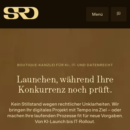
Menü
Kompetenzen
Datenrecht
Im Fokus
Datenschutzrecht
Cyberangriffe
Events
Gewerblicher Rechtsschutz
Data Act
Alle Events
Insights
BOUTIQUE-KANZLEI FÜR KI-, IT- UND DATENRECHT
Informationssicherheitsrecht
Health & Life Science
Health & Law
Blog
Über uns
Launchen, während Ihre
IT-Recht
Künstliche Intelligenz
Praxislehrgänge
Veröffentlichungen
Über uns
Konkurrenz noch prüft.
KI-Recht
NIS2-Anwendbarkeit
Externe Events
Downloads
Team
EN
Anfrage stellen
Litigation
Software
Newsletter
Karriere
Kein Stillstand wegen rechtlicher Unklarheiten. Wir
Urheber- und Medienrecht
Kontakt
bringen Ihr digitales Projekt mit Tempo ins Ziel – oder
machen Ihre laufenden Prozesse fit für neue Vorgaben.
Von KI-Launch bis IT-Rollout.