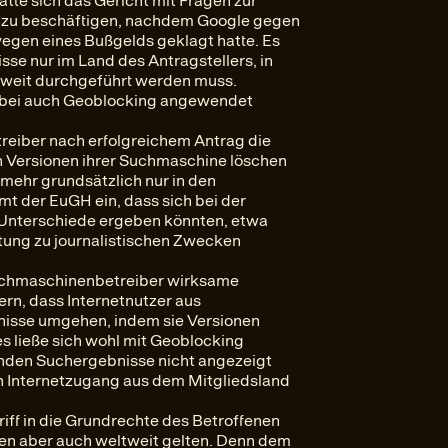
atte sich das Gericht mit Fragen zur
 zu beschäftigen, nachdem Google gegen
egen eines Bußgelds geklagt hatte. Es
se nur im Land des Antragstellers, in
ltweit durchgeführt werden muss.
dabei auch Geoblocking angewendet
eiber nach erfolgreichem Antrag die
n Versionen ihrer Suchmaschine löschen
mehr grundsätzlich nur in den
mt der EuGH ein, dass sich bei der
t Unterschiede ergeben könnten, etwa
tung zu journalistischen Zwecken
Suchmaschinenbetreiber wirksame
n, dass Internetnutzer aus
nisse umgehen, indem sie Versionen
s ließe sich wohl mit Geoblocking
enden Suchergebnisse nicht angezeigt
n Internetzugang aus dem Mitgliedsland
riff in die Grundrechte des Betroffenen
en aber auch weltweit gelten. Denn dem