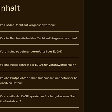
Inhalt
Was ist das Recht auf Vergessenwerden?
Welche Reichweite hat das Recht auf Vergessenwerden?
Worum ging es beim anderen Urteil des EuGH?
Welche Aussagen traf der EuGH zur Verantwortlichkeit?
Welche Prüfpflichten haben Suchmaschinenbetreiber bei
sensiblen Daten?
Was urteilte der EuGH speziell zu Suchergebnissen über
Strafverfahren?