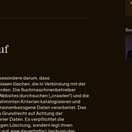
Ih
uf
sbesondere darum, dass
ssen löschen, die in Verbindung mit der
rden. Die Suchmaschinenbetreiber
Websites durchsuchen („crawlen“) und die
stimmten Kriterien katalogisieren und
personenbezogene Daten verarbeitet. Das
s Grundrecht auf Achtung der
er Daten. Es verpflichtet die
igen Löschung, sondern legt ihnen
t auf, eine dauerhafte Löschung der