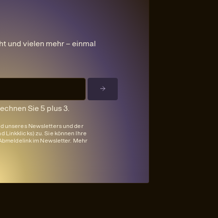
ht und vielen mehr – einmal
rechnen Sie 5 plus 3.
nd unseres Newsletters und der
 Linkklicks) zu. Sie können Ihre
n Abmeldelink im Newsletter. Mehr