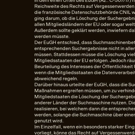
In dem einen Urteil des EuGH (Az.: C-507/17) h
Reichweite des Rechts auf Vergessenwerden
die französische Datenschutzbehörde CNIL w
ging darum, ob die Löschung der Suchergebnis
allen Mitgliedsländern der EU oder sogar we
Außerdem sollte geklärt werden, inwiefern 
werden müsste.
Der EuGH entschied, dass Suchmaschinenbetr
entsprechenden Suchergebnisse nicht in alle
müssen. Stattdessen müsse die Löschung viel
Mitgliedsstaaten der EU erfolgen. Jedoch räu
Beurteilung des Interesses der Öffentlichkei
wenn die Mitgliedsstaaten die Datenverarbei
abweichend regeln.
Darüber hinaus urteilte der EuGH, dass die 
Maßnahmen ergreifen müssen, um zu verhinder
Mitgliedstaaten die Löschung der Suchergeb
anderer Länder der Suchmaschine nutzen. Die
realisieren, bei welchem dann die entsprech
werden, solange die Suchmaschine über eine
genutzt wird.
Im Einzelfall, wenn ein besonders starker Eing
vorliegt, könne das Recht auf Vergessenwerd