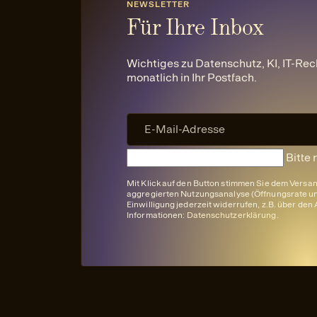
NEWSLETTER
Für Ihre Inbox
Wichtiges zu Datenschutz, KI, IT-Rec
monatlich in Ihr Postfach.
Bitte 
Mit Klick auf den Button stimmen Sie dem Versa
aggregierten Nutzungsanalyse (Öffnungsrate und
Einwilligung jederzeit widerrufen, z.B. über de
Informationen:
Datenschutzerklärung
.