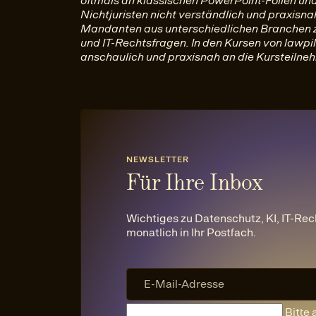
oftmals an klassischen PowerPoint-Folien un
Nichtjuristen nicht verständlich und praxisnah
Mandanten aus unterschiedlichen Branchen 
und IT-Rechtsfragen. In den Kursen von lawpi
anschaulich und praxisnah an die Kursteilneh
NEWSLETTER
Für Ihre Inbox
Wichtiges zu Datenschutz, KI, IT-Rec
monatlich in Ihr Postfach.
Bitte 