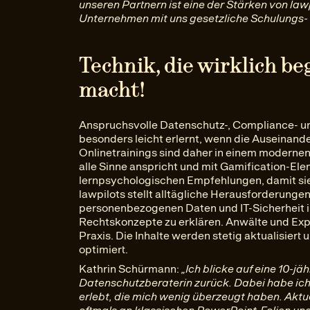
unseren Partnern ist eine der Stärken von law
Unternehmen mit uns gesetzliche Schulungs-
Technik, die wirklich b
macht!
Anspruchsvolle Datenschutz-, Compliance- u
besonders leicht erlernt, wenn die Auseinand
Onlinetrainings sind daher in einem moderne
alle Sinne anspricht und mit Gamification-Ele
lernpsychologischen Empfehlungen, damit sie
lawpilots stellt alltägliche Herausforderung
personenbezogenen Daten und IT-Sicherheit in
Rechtskonzepte zu erklären. Anwälte und Expe
Praxis. Die Inhalte werden stetig aktualisier
optimiert.
Kathrin Schürmann:
„Ich blicke auf eine 10-j
Datenschutzberaterin zurück. Dabei habe ic
erlebt, die mich wenig überzeugt haben. Aktu