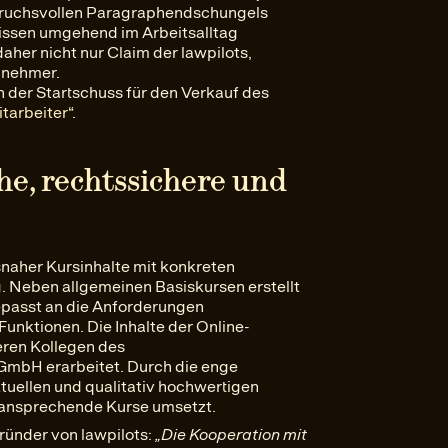
pruchsvollen Paragraphendschungels
 Wissen umgehend im Arbeitsalltag
aher nicht nur Claim der lawpilots,
lnehmer.
h der Startschuss für den Verkauf des
tarbeiter“
.
e, rechtssichere und
isnaher Kursinhalte mit konkreten
 Neben allgemeinen Basiskursen erstellt
gepasst an die Anforderungen
nktionen. Die Inhalte der Online-
eren Kollegen des
mbH erarbeitet. Durch die enge
tuellen und qualitativ hochwertigen
nd ansprechende Kurse umsetzt.
ründer von lawpilots:
„Die Kooperation mit