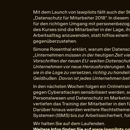
Mit dem Launch von lawpilots fällt auch der S
„Datenschutz für Mitarbeiter 2018“. In diesem
für den richtigen Umgang mit personenbezog
des Kurses sind die Mitarbeiter in der Lage, 
Arbeitsalltag anzuwenden, statt hilflos ein
gegenüberzustehen.
Simone Rosenthal erklärt, warum der Datensc
„Unternehmen müssen in der heutigen Zeit vie
Vorschriften der neuen EU-weiten Datenschu
Unternehmen vor neue Herausforderungen. M
sie in die Lage zu versetzen, richtig zu handel
Geldbußen. Davon ist jedes Unternehmen betr
In den nächsten Wochen folgen ein Onlinetrain
gegen Cyberattacken sensibilisiert werden, 
Personalwesen und Datenschutz im Marketing
vertiefen das Training der Mitarbeiter in den 
Darüber hinaus werden weitere Rechtstheme
Systemen (ISMS) bis zur Arbeitssicherheit, fo
Wir halten Sie auf dem Laufenden.
Weitere Infos finden Sie auf
www.lawpilots.c