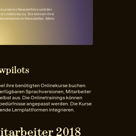
nd unseres Newsletters und der
 Linkklicks) zu. Sie können Ihre
n Abmeldelink im Newsletter. Mehr
wpilots
l ihre benötigten Onlinekurse buchen.
erfügbaren Sprachversionen, Mitarbeiter
lbst aus. Die Onlinetrainings können
enbedürfnisse angepasst werden. Die Kurse
hende Lernplattformen integrieren.
itarbeiter 2018