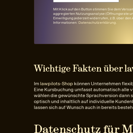
Mit Klick auf den Button stimmen Sie dem Versa
aggregierten Nutzungsanalyse (Öffnungsrate und
Einwilligung jederzeit widerrufen, z.B. über de
Informationen:
Datenschutzerklärung
.
Wichtige Fakten über la
Im
lawpilots-Shop
können Unternehmen flexibe
Eine Kursbuchung umfasst automatisch alle v
wählen die gewünschte Sprachversion dann se
optisch und inhaltlich auf individuelle Kund
lassen sich auf Wunsch auch in bereits beste
Datenschutz für M