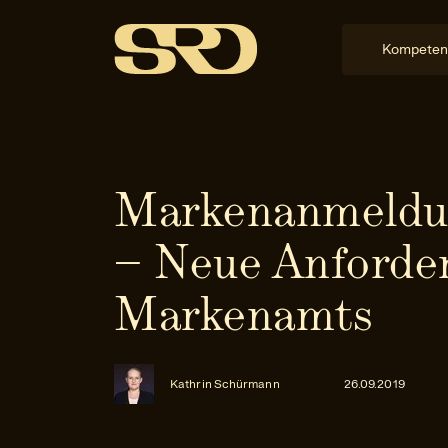
Kompeten
Markenan­meldu
– Neue Anforde
Marken­amts
Kathrin Schürmann
26.09.2019