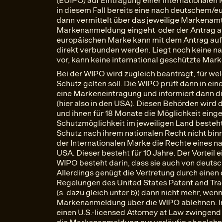
(EUIPO) auf Eintragung einer internationalen
in diesem Fall bereits eine nach deutschem/
dann vermittelt über das jeweilige Markenamt
Markenanmeldung eingeht oder der Antrag au
europäischen Marke kann mit dem Antrag auf 
direkt verbunden werden. Liegt noch keine n
vor, kann keine international geschützte Mar
Bei der WIPO wird zugleich beantragt, für we
Schutz gelten soll. Die WIPO prüft dann in ei
eine Markeneintragung und informiert dann d
(hier also in den USA). Diesen Behörden wird
und ihnen für 18 Monate die Möglichkeit einge
Schutzmöglichkeit im jeweiligen Land besteh
Schutz nach ihrem nationalen Recht nicht bin
der Internationalen Marke die Rechte eines n
USA. Dieser besteht für 10 Jahre. Der Vortei
WIPO besteht darin, dass sie auch von deuts
Allerdings genügt die Vertretung durch eine
Regelungen des United States Patent and Tr
(s. dazu gleich unter b)) dann nicht mehr, we
Markenanmeldung über die WIPO ablehnen. In 
einen U.S.-licensed Attorney at Law zwingend e