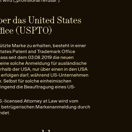
ird („provisional refusal“).
r das United States
ffice (USPTO)
tzte Marke zu erhalten, besteht in einer
tates Patent and Trademark Office
dass seit dem 03.08.2019 di
e neuen
eine solche Anmeldung für ausländische
rhalb der USA, nur über einen in den USA
t erfolgen darf, während US-Unternehmen
n
. Selbst für solche einheimischen
ingend die Beauftragung eines US-
S.-licensed Attorney at Law wird vom
ar betrügerischen Markenanmeldung durch
ndet.