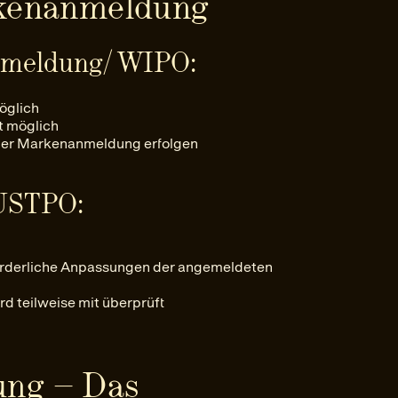
kenanmeldung
nmeldung/ WIPO:
öglich
t möglich
cher Markenanmeldung erfolgen
USTPO:
forderliche Anpassungen der angemeldeten
d teilweise mit überprüft
ng – Das