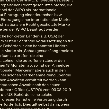
 Marke bei der WIPO. Entweder es besteht
europäischen Recht geschützte Marke, die
 bei der WIPO als internationale
f Eintragung einer deutschen bzw.
Eintragung einer internationalen Marke
ach nationalem Recht geschützte Marke
ke bei der WIPO beantragt werden.
lche konkreten Länder (z.B. USA) der
nem ersten Schritt die Voraussetzungen für
ie Behörden in den benannten Ländern
 die Marke als „Schutzgesuch“ angemeldet
räumt zu prüfen, ob eine
t. Lehnen die betroffenen Länder den
nen 18 Monaten ab, so hat der Anmelder
ationalen Markeninhabers auch in den
l einer solchen Markenanmeldung über die
chen Anwälten vermittelt werden kann.
n deutschen Anwalt nach den neuen
ademark Office (USTPO) vom 03.08.2019
nn die US-Behörden eine solche
diesem Fall ist eine Vertretung durch
rforderlich. Dies gilt selbst dann, wenn