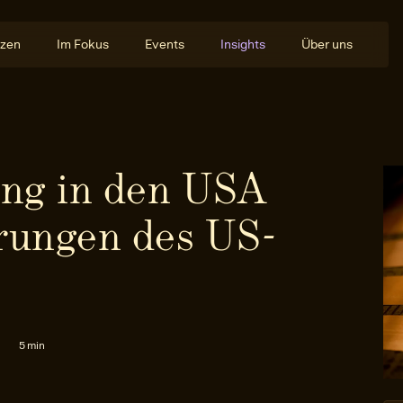
zen
Im Fokus
Events
Insights
Über uns
ng in den USA
rungen des US-
5 min