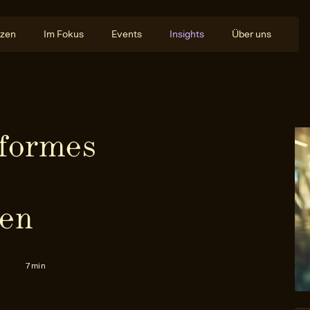
zen
Im Fokus
Events
Insights
Über uns
nformes
sen
7 min