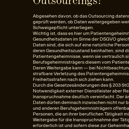
Outsourcings?
Abgesehen davon, ob das Outsourcing datens
geprüft werden, ob Daten weitergegeben werd
Schweigepflicht unterliegen.
Wichtig ist, dass es hier um Patientengeheimni
Gesundheitsdaten im Sinne der DSGVO gleichz
Daten sind, die sich auf eine natürliche Pers
deren Gesundheitszustand beinhalten, sind di
Patientengeheimnisse, wenn sie vertraulich si
Berufsgeheimnisträgers diesem vom Patiente
Deren Weitergabe kann — bei Nichtbeachtun
strafbare Verletzung des Patientengeheimnis
Freiheitsstrafen nach sich ziehen kann.
Durch die Gesetzesänderungen des § 203 St
Notwendigkeit externer Dienstleister aber 
Inanspruchnahme deutlich vereinfacht. Der är
Daten dürfen demnach inzwischen nicht nur b
und anderen Berufsgeheimnisträgern offenbar
Personen, die an ihrer beruflichen Tätigkeit m
Weitergabe für die Inanspruchnahme der Täti
erforderlich ist und sofern diese zur Geheimh