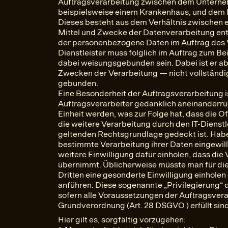
Auftragsverarbeitung zwischen dem Unterne
beispielsweise einem Krankenhaus, und dem IT
Dieses besteht aus dem Verhältnis zwischen e
Mittel und Zwecke der Datenverarbeitung ent
der personenbezogene Daten im Auftrag des V
Dienstleister muss folglich im Auftrag zum B
dabei weisungsgebunden sein. Dabei ist er a
Zwecken der Verarbeitung — nicht vollständi
gebunden.
Eine Besonderheit der Auftragsverarbeitung i
Auftragsverarbeiter gedanklich aneinanderrü
Einheit werden, was zur Folge hat, dass die 
die weitere Verarbeitung durch den IT-Dienstl
geltenden Rechtsgrundlage gedeckt ist. Habe
bestimmte Verarbeitung ihrer Daten eingewill
weitere Einwilligung dafür einholen, dass die 
übernimmt. Üblicherweise müsste man für die
Dritten eine gesonderte Einwilligung einhole
anführen. Diese sogenannte „Privilegierung“ de
sofern alle Voraussetzungen der Auftragsver
Grundverordnung (Art. 28 DSGVO ) erfüllt sind
Hier gilt es, sorgfältig vorzugehen: