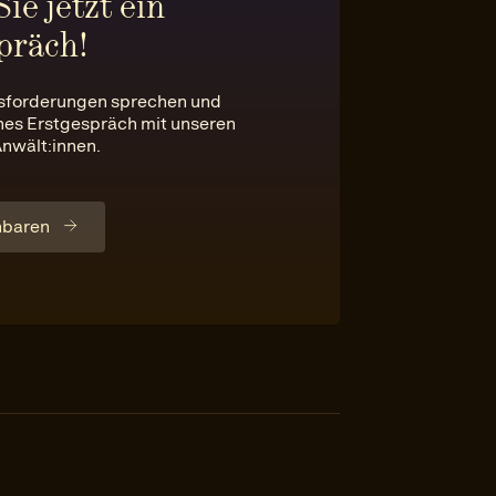
ie jetzt ein
präch!
usforderungen sprechen und
ches Erstgespräch mit unseren
Anwält:innen.
nbaren