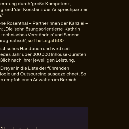
Beratung durch ‘große Kompetenz,
aufgrund ‘der Konstanz der Ansprechpartner
.“
e Rosenthal – Partnerinnen der Kanzlei –
 „Die ‘sehr lösungsorientierte’ Kathrin
d technisches Verständnis’ und Simone
 pragmatisch’,
so The Legal 500
.
ristisches Handbuch und wird seit
 jedes Jahr über 300.000 Inhouse-Juristen
lich nach ihrer jeweiligen Leistung.
reyer in die Liste der führenden
ologie und Outsourcing ausgezeichnet. So
den empfohlenen Anwälten im Bereich