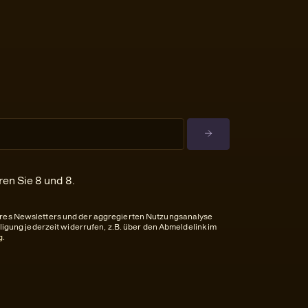
ren Sie 8 und 8.
eres Newsletters und der aggregierten Nutzungsanalyse
lligung jederzeit widerrufen, z.B. über den Abmeldelink im
g
.