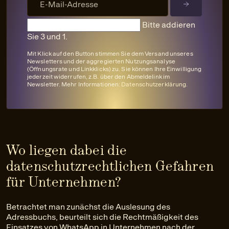
Bitte addieren
Sie 3 und 1.
Mit Klick auf den Button stimmen Sie dem Versand unseres
Newsletters und der aggregierten Nutzungsanalyse
(Öffnungsrate und Linkklicks) zu. Sie können Ihre Einwilligung
jederzeit widerrufen, z.B. über den Abmeldelink im
Newsletter. Mehr Informationen:
Datenschutzerklärung
.
Wo liegen dabei die
datenschutzrechtlichen Gefahren
für Unternehmen?
Betrachtet man zunächst die Auslesung des
Adressbuchs, beurteilt sich die Rechtmäßigkeit des
Einsatzes von WhatsApp in Unternehmen nach der