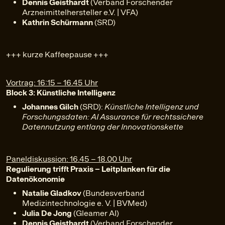
Dennis Geisthardt
(Verband Forschender
Arzneimittelhersteller e.V. | VFA)
Kathrin Schürmann
(SRD)
+++ kurze Kaffeepause +++
Vortrag: 16:15 – 16.45 Uhr
Block 3: Künstliche Intelligenz
Johannes Gilch
(SRD):
Künstliche Intelligenz und
Forschungsdaten: AI Assurance für rechtssichere
Datennutzung entlang der Innovationskette
Paneldiskussion: 16.45 – 18.00 Uhr
Regulierung trifft Praxis – Leitplanken für die
Datenökonomie
Natalie Gladkov
(Bundesverband
Medizintechnologie e. V. | BVMed)
Julia De Jong
(Gleamer AI)
Dennis Geisthardt
(Verband Forschender