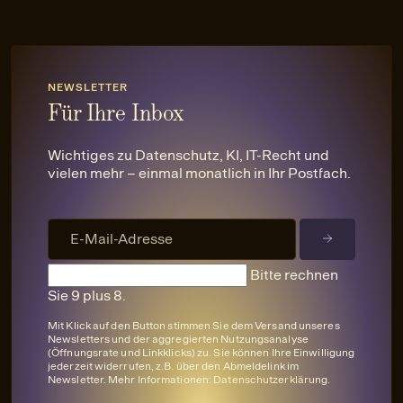
NEWSLETTER
Für Ihre Inbox
Wichtiges zu Datenschutz, KI, IT-Recht und
vielen mehr – einmal monatlich in Ihr Postfach.
Bitte rechnen
Sie 9 plus 8.
Mit Klick auf den Button stimmen Sie dem Versand unseres
Newsletters und der aggregierten Nutzungsanalyse
(Öffnungsrate und Linkklicks) zu. Sie können Ihre Einwilligung
jederzeit widerrufen, z.B. über den Abmeldelink im
Newsletter. Mehr Informationen:
Datenschutzerklärung
.