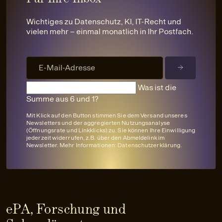
Wichtiges zu Datenschutz, KI, IT-Recht und
vielen mehr – einmal monatlich in Ihr Postfach.
Was ist die
Summe aus 6 und 1?
Mit Klick auf den Button stimmen Sie dem Versand unseres
Newsletters und der aggregierten Nutzungsanalyse
(Öffnungsrate und Linkklicks) zu. Sie können Ihre Einwilligung
jederzeit widerrufen, z.B. über den Abmeldelink im
Newsletter. Mehr Informationen:
Datenschutzerklärung
.
ePA, Forschung und