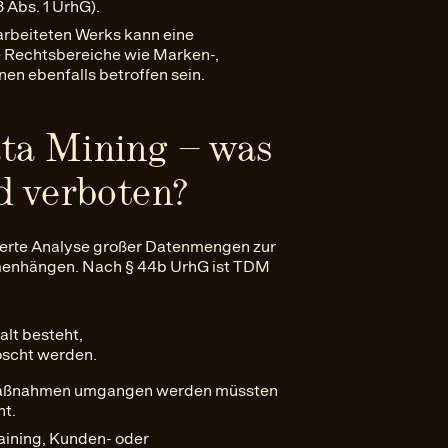
 Abs. 1 UrhG).
arbeiteten Werks kann eine
 Rechtsbereiche wie Marken-,
en ebenfalls betroffen sein.
ata Mining – was
nd verboten?
sierte Analyse großer Datenmengen zur
menhängen. Nach § 44b UrhG ist TDM
lt besteht,
öscht werden.
zmaßnahmen umgangen werden müssten
ht.
aining, Kunden- oder