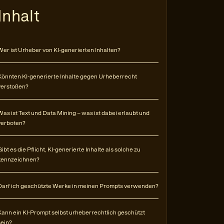
Inhalt
Wer ist Urheber von KI-generierten Inhalten?
Könnten KI-generierte Inhalte gegen Urheberrecht
verstoßen?
Was ist Text und Data Mining – was ist dabei erlaubt und
verboten?
Gibt es die Pflicht, KI-generierte Inhalte als solche zu
kennzeichnen?
Darf ich geschützte Werke in meinen Prompts verwenden?
Kann ein KI-Prompt selbst urheberrechtlich geschützt
sein?