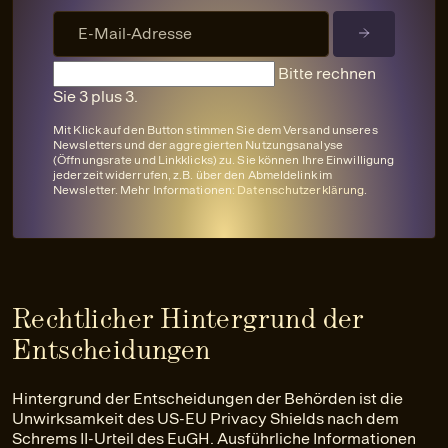
Bitte rechnen
Sie 3 plus 3.
Mit Klick auf den Button stimmen Sie dem Versand unseres
Newsletters und der aggregierten Nutzungsanalyse
(Öffnungsrate und Linkklicks) zu. Sie können Ihre Einwilligung
jederzeit widerrufen, z.B. über den Abmeldelink im
Newsletter. Mehr Informationen:
Datenschutzerklärung
.
Rechtlicher Hintergrund der
Entscheidungen
Hintergrund der Entscheidungen der Behörden ist die
Unwirksamkeit des US-EU Privacy Shields nach dem
Schrems II-Urteil des EuGH. Ausführliche Informationen