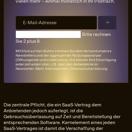
vielen mehr – einmal monatlich in Ihr Postfach.
Bitte rechnen
Sie 2 plus 8.
Mit Klick auf den Button stimmen Sie dem Versand unseres
Newsletters und der aggregierten Nutzungsanalyse
(Öffnungsrate und Linkklicks) zu. Sie können Ihre Einwilligung
jederzeit widerrufen, z.B. über den Abmeldelink im
Newsletter. Mehr Informationen:
Datenschutzerklärung
.
Die zentrale Pflicht, die ein SaaS-Vertrag dem
Anbietenden jedoch auferlegt, ist die
Gebrauchsüberlassung auf Zeit und Bereitstellung der
entsprechenden Software. Kernelement eines jeden
SaaS-Vertrages ist damit die Verschaffung der