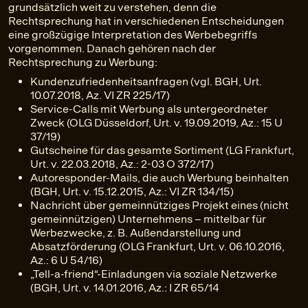
grundsätzlich weit zu verstehen, denn die
Rechtsprechung hat in verschiedenen Entscheidungen
eine großzügige Interpretation des Werbebegriffs
vorgenommen. Danach gehören nach der
Rechtsprechung zu Werbung:
Kundenzufriedenheitsanfragen (vgl. BGH, Urt.
10.07.2018, Az. VI ZR 225/17)
Service-Calls mit Werbung als untergeordneter
Zweck (OLG Düsseldorf, Urt. v. 19.09.2019, Az.: 15 U
37/19)
Gutscheine für das gesamte Sortiment (LG Frankfurt,
Urt. v. 22.03.2018, Az.: 2-03 O 372/17)
Autoresponder-Mails, die auch Werbung beinhalten
(BGH, Urt. v. 15.12.2015, Az.: VI ZR 134/15)
Nachricht über gemeinnütziges Projekt eines (nicht
gemeinnützigen) Unternehmens – mittelbar für
Werbezwecke, z. B. Außendarstellung und
Absatzförderung (OLG Frankfurt, Urt. v. 06.10.2016,
Az.: 6 U 54/16)
„Tell-a-friend“-Einladungen via soziale Netzwerke
(BGH, Urt. v. 14.01.2016, Az.: I ZR 65/14