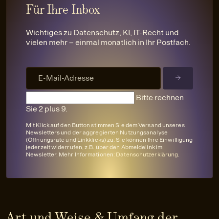
Für Ihre Inbox
Wichtiges zu Datenschutz, KI, IT-Recht und
vielen mehr – einmal monatlich in Ihr Postfach.
Bitte rechnen
Sie 2 plus 9.
Mit Klick auf den Button stimmen Sie dem Versand unseres
Newsletters und der aggregierten Nutzungsanalyse
(Öffnungsrate und Linkklicks) zu. Sie können Ihre Einwilligung
jederzeit widerrufen, z.B. über den Abmeldelink im
Newsletter. Mehr Informationen:
Datenschutzerklärung
.
Art und Weise & Umfang der