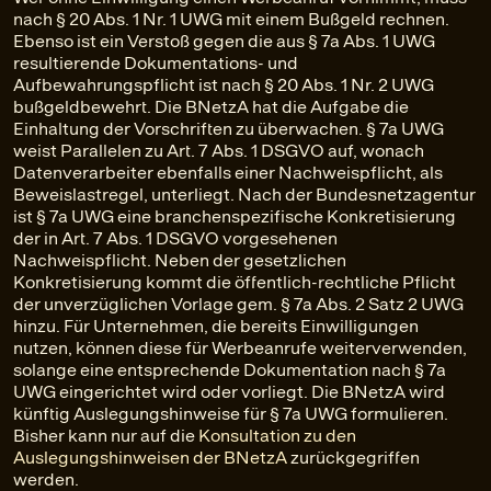
nach § 20 Abs. 1 Nr. 1 UWG mit einem Bußgeld rechnen.
Ebenso ist ein Verstoß gegen die aus § 7a Abs. 1 UWG
resultierende Dokumentations- und
Aufbewahrungspflicht ist nach § 20 Abs. 1 Nr. 2 UWG
bußgeldbewehrt. Die BNetzA hat die Aufgabe die
Einhaltung der Vorschriften zu überwachen. § 7a UWG
weist Parallelen zu Art. 7 Abs. 1 DSGVO auf, wonach
Datenverarbeiter ebenfalls einer Nachweispflicht, als
Beweislastregel, unterliegt. Nach der Bundesnetzagentur
ist § 7a UWG eine branchenspezifische Konkretisierung
der in Art. 7 Abs. 1 DSGVO vorgesehenen
Nachweispflicht. Neben der gesetzlichen
Konkretisierung kommt die öffentlich-rechtliche Pflicht
der unverzüglichen Vorlage gem. § 7a Abs. 2 Satz 2 UWG
hinzu. Für Unternehmen, die bereits Einwilligungen
nutzen, können diese für Werbeanrufe weiterverwenden,
solange eine entsprechende Dokumentation nach § 7a
UWG eingerichtet wird oder vorliegt. Die BNetzA wird
künftig Auslegungshinweise für § 7a UWG formulieren.
Bisher kann nur auf die
Konsultation zu den
Auslegungshinweisen der BNetzA
zurückgegriffen
werden.