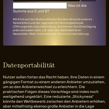
Was ist die
Summe aus 5 und 8?
Mit Klick auf den Button stimmen Sie dem Versand unseres
Newsletters und der aggregierten Nutzungsanalyse
(Öffnungsrate und Linkklicks) zu. Sie können Ihre Einwilligung
jederzeit widerrufen, z.B. über den Abmeldelink im
Newsletter. Mehr Informationen:
Datenschutzerklärung
.
Datenportabilität
Nutzer sollen fortan das Recht haben, Ihre Daten in einem
gängigen Format zu einem anderen Anbieter umzuziehen,
um so den Anbieterwechsel zu erleichtern. Die
praktischen Folgen dieses Vorschlags sind indes noch
weitgehend ungeklärt. Eine reduzierte „Stickyness“
könnte den Wettbewerb zwischen den Anbietern erhöhen,
aber mittelfristig ebenso große Anbieter in die Lage