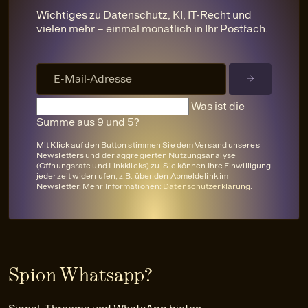
Wichtiges zu Datenschutz, KI, IT-Recht und
vielen mehr – einmal monatlich in Ihr Postfach.
Was ist die
Summe aus 9 und 5?
Mit Klick auf den Button stimmen Sie dem Versand unseres
Newsletters und der aggregierten Nutzungsanalyse
(Öffnungsrate und Linkklicks) zu. Sie können Ihre Einwilligung
jederzeit widerrufen, z.B. über den Abmeldelink im
Newsletter. Mehr Informationen:
Datenschutzerklärung
.
Spion Whatsapp?