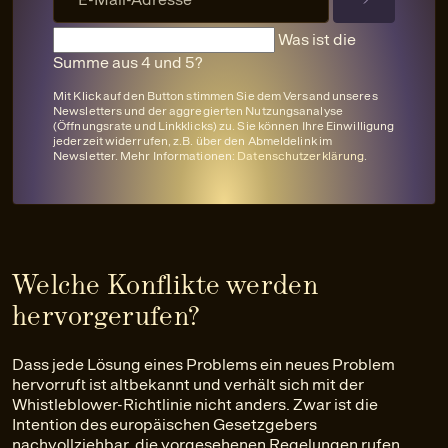
Was ist die
Summe aus 4 und 5?
Mit Klick auf den Button stimmen Sie dem Versand unseres
Newsletters und der aggregierten Nutzungsanalyse
(Öffnungsrate und Linkklicks) zu. Sie können Ihre Einwilligung
jederzeit widerrufen, z.B. über den Abmeldelink im
Newsletter. Mehr Informationen:
Datenschutzerklärung
.
Welche Konflikte werden
hervorgerufen?
Dass jede Lösung eines Problems ein neues Problem
hervorruft ist altbekannt und verhält sich mit der
Whistleblower-Richtlinie nicht anders. Zwar ist die
Intention des europäischen Gesetzgebers
nachvollziehbar, die vorgesehenen Regelungen rufen