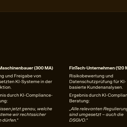
aschinenbauer (300 MA)
FinTech-Unternehmen (120 
ng und Freigabe von
Risikobewertung und
setzten KI-Systeme in der
Datenschutzprüfung für KI-
ktion.
basierte Kundenanalysen.
nis durch KI-Compliance-
Ergebnis durch KI-Complia
ung:
Beratung:
issen jetzt genau, welche
„Alle relevanten Regulieru
steme wir rechtssicher
sind umgesetzt – auch die
 dürfen.“
DSGVO.“