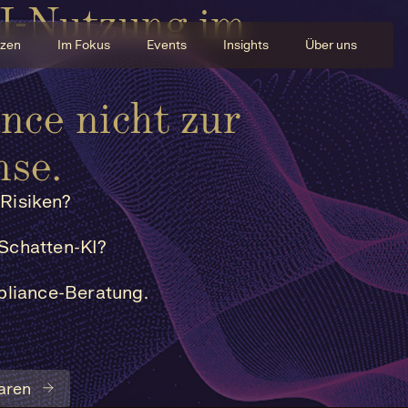
KI-Nutzung im
zen
Im Fokus
Events
Insights
Über uns
nce nicht zur
mse.
 Risiken?
 Schatten-KI?
mpliance-Beratung.
aren