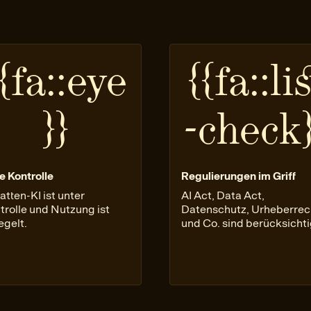
{fa::eye
{{fa::lis
}}
-check}
e Kontrolle
Regulierungen im Griff
atten-KI ist unter
AI Act, Data Act,
trolle und Nutzung ist
Datenschutz, Urheberrec
egelt.
und Co. sind berücksichti