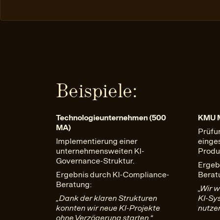
Beispiele:
Technologieunternehmen (500
KMU M
MA)
Prüfu
Implementierung einer
einge
unternehmensweiten KI-
Produ
Governance-Struktur.
Ergeb
Ergebnis durch KI-Compliance-
Berat
Beratung:
„Wir w
„Dank der klaren Strukturen
KI-Sy
konnten wir neue KI-Projekte
nutzen
ohne Verzögerung starten.“