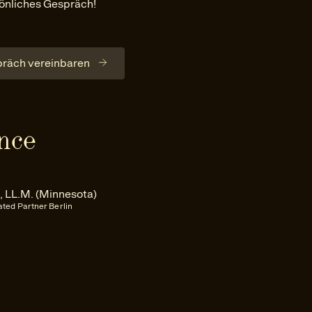
sönliches Gespräch!
präch vereinbaren
nce
z, LL.M. (Minnesota)
ted Partner Berlin