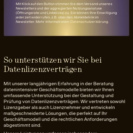
Mit Klick auf den Button stimmen Sie dem Versand unseres
Newsletters und der aggregierten Nutzungsanalyse
(Öffnungsrate und Linkklicks) zu. Sie können Ihre Einwilligung
jederzeit widerrufen, z.B. über den Abmeldelink im
Newsletter. Mehr Informationen:
Datenschutzerklärung
.
So unterstützen wir Sie bei
Datenlizenzverträgen
Mit unserer langjährigen Erfahrung in der Beratung
datenintensiver Geschäftsmodelle bieten wir Ihnen
umfassende Unterstützung bei der Gestaltung und
Prüfung von Datenlizenzverträgen. Wir vertreten sowohl
Lizenzgeber als auch Lizenznehmer und entwickeln
maßgeschneiderte Lösungen, die perfekt auf Ihr
Geschäftsmodell und die rechtlichen Anforderungen
abgestimmt sind.