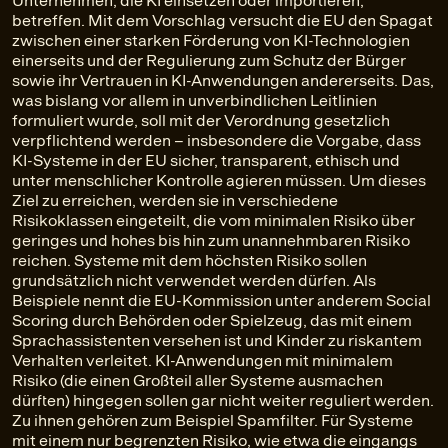
Unternehmen, die KI einsetzen oder importieren,
betreffen. Mit dem Vorschlag versucht die EU den Spagat
zwischen einer starken Förderung von KI-Technologien
einerseits und der Regulierung zum Schutz der Bürger
sowie ihr Vertrauen in KI-Anwendungen andererseits. Das,
was bislang vor allem in unverbindlichen Leitlinien
formuliert wurde, soll mit der Verordnung gesetzlich
verpflichtend werden – insbesondere die Vorgabe, dass
KI-Systeme in der EU sicher, transparent, ethisch und
unter menschlicher Kontrolle agieren müssen. Um dieses
Ziel zu erreichen, werden sie in verschiedene
Risikoklassen eingeteilt, die vom minimalen Risiko über
geringes und hohes bis hin zum unannehmbaren Risiko
reichen. Systeme mit dem höchsten Risiko sollen
grundsätzlich nicht verwendet werden dürfen. Als
Beispiele nennt die EU-Kommission unter anderem Social
Scoring durch Behörden oder Spielzeug, das mit einem
Sprachassistenten versehen ist und Kinder zu riskantem
Verhalten verleitet. KI-Anwendungen mit minimalem
Risiko (die einen Großteil aller Systeme ausmachen
dürften) hingegen sollen gar nicht weiter reguliert werden.
Zu ihnen gehören zum Beispiel Spamfilter. Für Systeme
mit einem nur begrenzten Risiko, wie etwa die eingangs