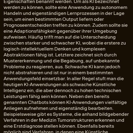
Eigenschaften benannt werden. Um als KI bezeichnet
werden zu können, sollte eine Anwendung zu autonomem
Handeln und eigenständigen Lernprozessen in der Lage
sein, um einen bestimmten Output liefern oder
Prognoseentscheiden treffen zu können. Zudem sollte sie
eine Adaptionsfähigkeit gegenüber ihrer Umgebung
aufweisen. Häufig trifft man auf die Unterscheidung
zwischen starker und schwacher KI, wobei die erstere zu
logisch-intellektuellem Denken und komplexen
Abstraktionen fähig ist. Letztere zeichnet sich durch
Mustererkennung und die Begabung, auf unbekannte
Probleme zu reagieren, aus. Schwache KI kann jedoch
nicht abstrahieren und ist nur in einem bestimmten
Anwendungsfeld einsetzbar. In aller Regel stuft man die
heutigen KI-Anwendungen als schwache Künstliche
Intelligenz ein, die aber dennoch zu hohen technischen
Leistungen fähig sein können. Neben den bereits
genannten Chatbots können KI-Anwendungen vielfältige
Anliegen aufnehmen und eigenständig bearbeiten.
Beispielsweise gibt es Systeme, die anhand bildgebender
Verfahren in der Medizin Tumorstrukturen erkennen und
eine Erstdiagnose stellen können. Ebenfalls bereits
möglich sind Verfahren, in denen eine Künstliche