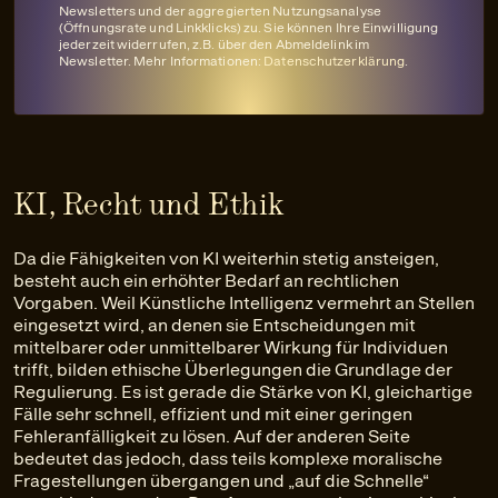
Newsletters und der aggregierten Nutzungsanalyse
(Öffnungsrate und Linkklicks) zu. Sie können Ihre Einwilligung
jederzeit widerrufen, z.B. über den Abmeldelink im
Newsletter. Mehr Informationen:
Datenschutzerklärung
.
KI, Recht und Ethik
Da die Fähigkeiten von KI weiterhin stetig ansteigen,
besteht auch ein erhöhter Bedarf an rechtlichen
Vorgaben. Weil Künstliche Intelligenz vermehrt an Stellen
eingesetzt wird, an denen sie Entscheidungen mit
mittelbarer oder unmittelbarer Wirkung für Individuen
trifft, bilden ethische Überlegungen die Grundlage der
Regulierung. Es ist gerade die Stärke von KI, gleichartige
Fälle sehr schnell, effizient und mit einer geringen
Fehleranfälligkeit zu lösen. Auf der anderen Seite
bedeutet das jedoch, dass teils komplexe moralische
Fragestellungen übergangen und „auf die Schnelle“