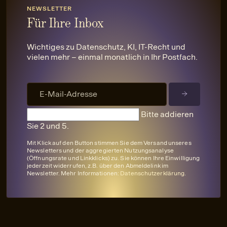
NEWSLETTER
Für Ihre Inbox
Wichtiges zu Datenschutz, KI, IT-Recht und
vielen mehr – einmal monatlich in Ihr Postfach.
Bitte addieren
Sie 2 und 5.
Mit Klick auf den Button stimmen Sie dem Versand unseres
Newsletters und der aggregierten Nutzungsanalyse
(Öffnungsrate und Linkklicks) zu. Sie können Ihre Einwilligung
jederzeit widerrufen, z.B. über den Abmeldelink im
Newsletter. Mehr Informationen:
Datenschutzerklärung
.