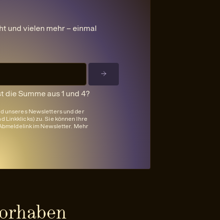
ht und vielen mehr – einmal
st die Summe aus 1 und 4?
nd unseres Newsletters und der
 Linkklicks) zu. Sie können Ihre
n Abmeldelink im Newsletter. Mehr
Vorhaben