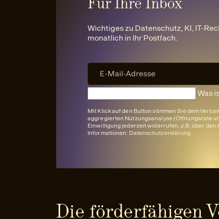
Für Ihre Inbox
Wichtiges zu Datenschutz, KI, IT-Rec
monatlich in Ihr Postfach.
Was i
Mit Klick auf den Button stimmen Sie dem Versa
aggregierten Nutzungsanalyse (Öffnungsrate und
Einwilligung jederzeit widerrufen, z.B. über de
Informationen:
Datenschutzerklärung
.
Die förderfähigen 