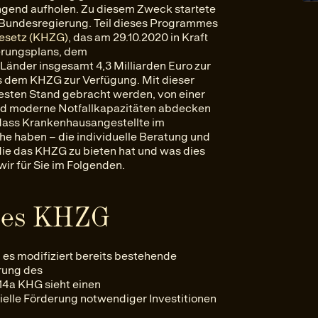
ingend aufholen. Zu diesem Zweck startete
Bundesregierung. Teil dieses Programmes
esetz (KHZG)
, das am 29.10.2020 in Kraft
ierungsplans, dem
Länder insgesamt 4,3 Milliarden Euro zur
s dem KHZG zur Verfügung. Mit dieser
esten Stand gebracht werden, von einer
 und moderne Notfallkapazitäten abdecken
, dass Krankenhausangestellte im
che haben – die individuelle Beratung und
die das KHZG zu bieten hat und was dies
ir für Sie im Folgenden.
des KHZG
 es modifiziert bereits bestehende
rung des
14a KHG sieht einen
ielle Förderung notwendiger Investitionen