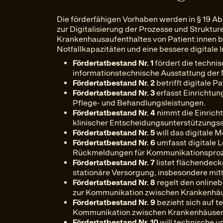
Die förderfähigen Vorhaben werden in § 19 Abs.
zur Digitalisierung der Prozesse und Struktur
Krankenhausaufenthaltes von Patient:innen b
Notfallkapazitäten und eine bessere digitale 
Fördertatbestand Nr. 1
fördert die techni
informationstechnische Ausstattung der
Fördertatbestand Nr. 2
betrifft digitale P
Fördertatbestand Nr. 3
erfasst Einrichtu
Pflege- und Behandlungsleistungen.
Fördertatbestand Nr. 4
nimmt die Einricht
klinischer Entscheidungsunterstützungss
Fördertatbestand Nr. 5
will das digitale
Fördertatbestand Nr. 6
umfasst digitale 
Rückmeldungen für Kommunikationsproz
Fördertatbestand Nr. 7
listet flächendeck
stationäre Versorgung, insbesondere mi
Fördertatbestand Nr. 8
regelt den online
zur Kommunikation zwischen Krankenhäu
Fördertatbestand Nr. 9
bezieht sich auf 
Kommunikation zwischen Krankenhäuser
Fördertatbestand Nr. 10
will technische 