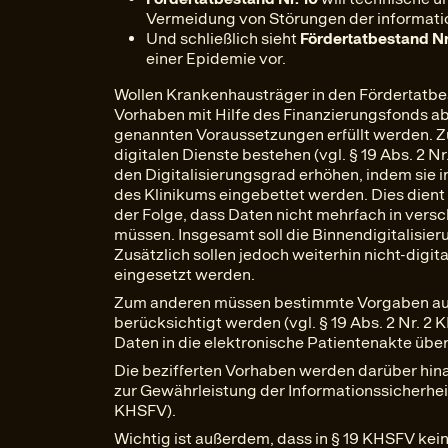
Vermeidung von Störungen der informati
Und schließlich sieht
Fördertatbestand Nr.
einer Epidemie vor.
Wollen Krankenhausträger in den Fördertatbe
Vorhaben mit Hilfe des Finanzierungsfonds a
genannten Voraussetzungen erfüllt werden. Zu
digitalen Dienste bestehen (vgl. § 19 Abs. 2 Nr
den Digitalisierungsgrad erhöhen, indem sie i
des Klinikums eingebettet werden. Dies dien
der Folge, dass Daten nicht mehrfach in ver
müssen. Insgesamt soll die Binnendigitalisie
Zusätzlich sollen jedoch weiterhin nicht-dig
eingesetzt werden.
Zum anderen müssen bestimmte Vorgaben aus
berücksichtigt werden (vgl. § 19 Abs. 2 Nr. 2
Daten in die elektronische Patientenakte üb
Die bezifferten Vorhaben werden darüber hi
zur Gewährleistung der Informationssicherheit
KHSFV).
Wichtig ist außerdem, dass in § 19 KHSFV kei