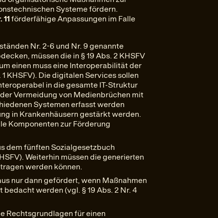
onstechnischen Systeme fördern.
 11
förderfähige Anpassungen im Falle
ständen Nr. 2-6 und Nr. 9 genannte
bdecken, müssen die in § 19 Abs. 2 KHSFV
m einen muss eine Interoperabilität der
. 1 KHSFV). Die digitalen Services sollen
nteroperabel in die gesamte IT-Struktur
t der Vermeidung von Medienbrüchen mit
schiedenen Systemen erfasst werden
rung in Krankenhäusern gestärkt werden.
itale Komponenten zur Förderung
 dem fünften Sozialgesetzbuch
 KHSFV). Weiterhin müssen die generierten
ertragen werden können.
naus nur dann gefördert, wenn Maßnahmen
 bedacht werden (vgl. § 19 Abs. 2 Nr. 4
ne Rechtsgrundlagen für einen