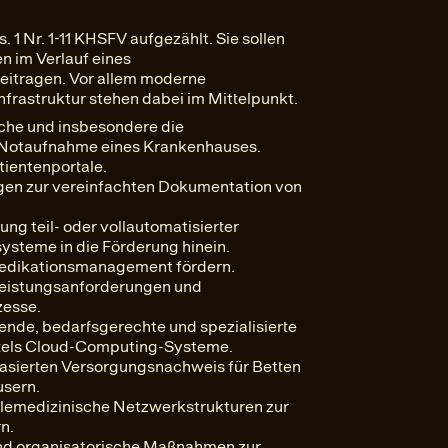
 1 Nr. 1-11 KHSFV aufgezählt. Sie sollen
en im Verlauf eines
eitragen. Vor allem moderne
Infrastruktur stehen dabei im Mittelpunkt.
sche und insbesondere die
 Notaufnahme eines Krankenhauses.
atientenportale.
ngen zur vereinfachten Dokumentation von
ung teil- oder vollautomatisierter
ysteme in die Förderung hinein.
 Medikationsmanagement fördern.
Leistungsanforderungen und
esse.
ende, bedarfsgerechte und spezialisierte
ttels Cloud-Computing-Systeme.
basierten Versorgungsnachweis für Betten
sern.
telemedizinische Netzwerkstrukturen zur
n.
und organisatorische Maßnahmen zur