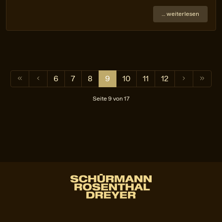
… weiterlesen
6
7
8
9
10
11
12
Seite 9 von 17