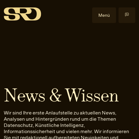
Menü
Kompetenzen
Datenrecht
Im Fokus
Datenschutzrecht
Cyberangriffe
Events
Gewerblicher Rechtsschutz
Data Act
Alle Events
Insights
Informationssicherheitsrecht
Health & Life Science
Health & Law
Blog
Über uns
IT-Recht
Künstliche Intelligenz
Praxislehrgänge
Veröffentlichungen
Über uns
News & Wissen
KI-Recht
NIS2-Anwendbarkeit
Externe Events
Downloads
Team
EN
Anfrage stellen
Litigation
Software
Newsletter
Karriere
Wir sind Ihre erste Anlaufstelle zu aktuellen News,
Urheber- und Medienrecht
Kontakt
Analysen und Hintergründen rund um die Themen
Datenschutz, Künstliche Intelligenz,
Informationssicherheit und vielen mehr. Wir informieren
Sie mit redaktionell aufbereiteten Neuigkeiten und