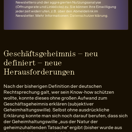
Newsletters und der aggregierten Nutzungsanalyse
(Öffnungsrate und Linkklicks) zu. Sie können Ihre Einwilligung
jederzeit widerrufen, z.B. über den Abmeldelink im
Newsletter. Mehr Informationen:
Datenschutzerklärung
.
Geschäftsgeheimnis – neu
definiert – neue
Herausforderungen
Nach der bisherigen Definition der deutschen
Rechtsprechung galt, wer sein Know-how schützen
wollte, konnte dieses ohne großen Aufwand zum
Geschäftsgeheimnis erklären (subjektiver
Geheimhaltungswille). Selbst ohne ausdrückliche
Erklärung konnte man sich noch darauf berufen, dass sich
der Geheimhaltungswille „aus der Natur der
geheimzuhaltenden Tatsache“ ergibt (bisher wurde aus