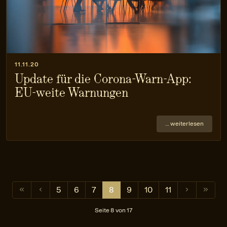
11.11.20
Update für die Corona-Warn-App:
EU-weite Warnungen
… weiterlesen
5
6
7
8
9
10
11
Seite 8 von 17