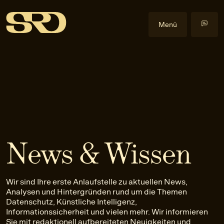
Menü
Kompetenzen
Datenrecht
Im Fokus
Datenschutzrecht
Cyberangriffe
Events
Gewerblicher Rechtsschutz
Data Act
Alle Events
Insights
Informationssicherheitsrecht
Health & Life Science
Health & Law
Blog
Über uns
IT-Recht
Künstliche Intelligenz
Praxislehrgänge
Veröffentlichungen
Über uns
News & Wissen
KI-Recht
NIS2-Anwendbarkeit
Externe Events
Downloads
Team
EN
Anfrage stellen
Litigation
Software
Newsletter
Karriere
Wir sind Ihre erste Anlaufstelle zu aktuellen News,
Urheber- und Medienrecht
Kontakt
Analysen und Hintergründen rund um die Themen
Datenschutz, Künstliche Intelligenz,
Informationssicherheit und vielen mehr. Wir informieren
Sie mit redaktionell aufbereiteten Neuigkeiten und