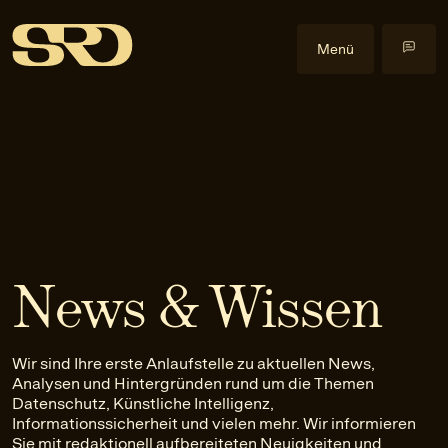
Menü
Kompetenzen
Datenrecht
Im Fokus
Datenschutzrecht
Cyberangriffe
Events
Gewerblicher Rechtsschutz
Data Act
Alle Events
Insights
Informationssicherheitsrecht
Health & Life Science
Health & Law
Blog
Über uns
IT-Recht
Künstliche Intelligenz
Praxislehrgänge
Veröffentlichungen
Über uns
News & Wissen
KI-Recht
NIS2-Anwendbarkeit
Externe Events
Downloads
Team
EN
Anfrage stellen
Litigation
Software
Newsletter
Karriere
Wir sind Ihre erste Anlaufstelle zu aktuellen News,
Urheber- und Medienrecht
Kontakt
Analysen und Hintergründen rund um die Themen
Datenschutz, Künstliche Intelligenz,
Informationssicherheit und vielen mehr. Wir informieren
Sie mit redaktionell aufbereiteten Neuigkeiten und