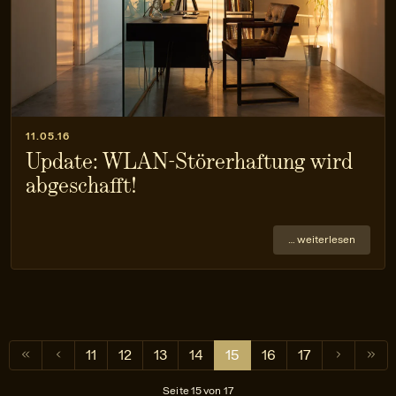
11.05.16
Update: WLAN-Störerhaftung wird
abgeschafft!
… weiterlesen
11
12
13
14
15
16
17
Seite 15 von 17