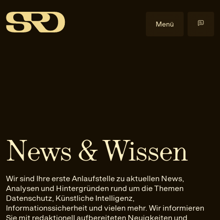
Menü
Kompetenzen
Datenrecht
Im Fokus
Datenschutzrecht
Cyberangriffe
Events
Gewerblicher Rechtsschutz
Data Act
Alle Events
Insights
Informationssicherheitsrecht
Health & Life Science
Health & Law
Blog
Über uns
IT-Recht
Künstliche Intelligenz
Praxislehrgänge
Veröffentlichungen
Über uns
News & Wissen
KI-Recht
NIS2-Anwendbarkeit
Externe Events
Downloads
Team
EN
Anfrage stellen
Litigation
Software
Newsletter
Karriere
Wir sind Ihre erste Anlaufstelle zu aktuellen News,
Urheber- und Medienrecht
Kontakt
Analysen und Hintergründen rund um die Themen
Datenschutz, Künstliche Intelligenz,
Informationssicherheit und vielen mehr. Wir informieren
Sie mit redaktionell aufbereiteten Neuigkeiten und