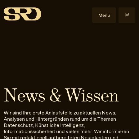
Menü
Kompetenzen
Datenrecht
Im Fokus
Datenschutzrecht
Cyberangriffe
Events
Gewerblicher Rechtsschutz
Data Act
Alle Events
Insights
Informationssicherheitsrecht
Health & Life Science
Health & Law
Blog
Über uns
IT-Recht
Künstliche Intelligenz
Praxislehrgänge
Veröffentlichungen
Über uns
News & Wissen
KI-Recht
NIS2-Anwendbarkeit
Externe Events
Downloads
Team
EN
Anfrage stellen
Litigation
Software
Newsletter
Karriere
Wir sind Ihre erste Anlaufstelle zu aktuellen News,
Urheber- und Medienrecht
Kontakt
Analysen und Hintergründen rund um die Themen
Datenschutz, Künstliche Intelligenz,
Informationssicherheit und vielen mehr. Wir informieren
Sie mit redaktionell aufbereiteten Neuigkeiten und