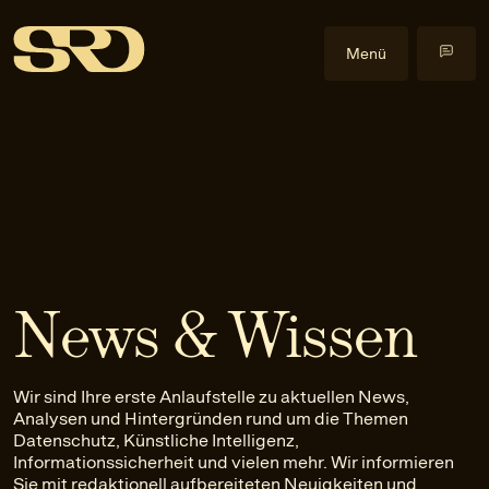
Menü
Kompetenzen
Datenrecht
Im Fokus
Datenschutzrecht
Cyberangriffe
Events
Gewerblicher Rechtsschutz
Data Act
Alle Events
Insights
Informationssicherheitsrecht
Health & Life Science
Health & Law
Blog
Über uns
IT-Recht
Künstliche Intelligenz
Praxislehrgänge
Veröffentlichungen
Über uns
News & Wissen
KI-Recht
NIS2-Anwendbarkeit
Externe Events
Downloads
Team
EN
Anfrage stellen
Litigation
Software
Newsletter
Karriere
Wir sind Ihre erste Anlaufstelle zu aktuellen News,
Urheber- und Medienrecht
Kontakt
Analysen und Hintergründen rund um die Themen
Datenschutz, Künstliche Intelligenz,
Informationssicherheit und vielen mehr. Wir informieren
Sie mit redaktionell aufbereiteten Neuigkeiten und