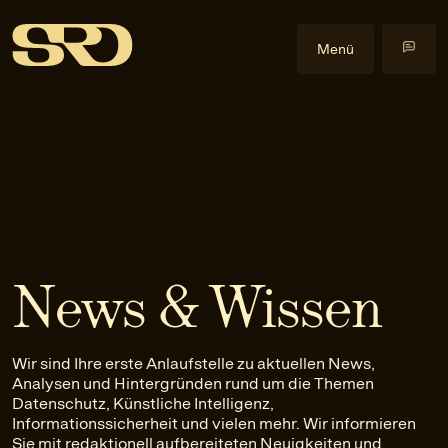
Menü
Kompetenzen
Datenrecht
Im Fokus
Datenschutzrecht
Cyberangriffe
Events
Gewerblicher Rechtsschutz
Data Act
Alle Events
Insights
Informationssicherheitsrecht
Health & Life Science
Health & Law
Blog
Über uns
IT-Recht
Künstliche Intelligenz
Praxislehrgänge
Veröffentlichungen
Über uns
News & Wissen
KI-Recht
NIS2-Anwendbarkeit
Externe Events
Downloads
Team
EN
Anfrage stellen
Litigation
Software
Newsletter
Karriere
Wir sind Ihre erste Anlaufstelle zu aktuellen News,
Urheber- und Medienrecht
Kontakt
Analysen und Hintergründen rund um die Themen
Datenschutz, Künstliche Intelligenz,
Informationssicherheit und vielen mehr. Wir informieren
Sie mit redaktionell aufbereiteten Neuigkeiten und