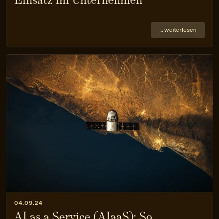
… weiterlesen
04.09.24
AI as a Service (AIaaS): So