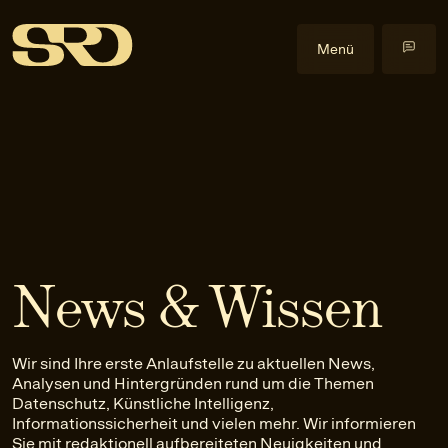
Menü
Kompetenzen
Datenrecht
Im Fokus
Datenschutzrecht
Cyberangriffe
Events
Gewerblicher Rechtsschutz
Data Act
Alle Events
Insights
Informationssicherheitsrecht
Health & Life Science
Health & Law
Blog
Über uns
IT-Recht
Künstliche Intelligenz
Praxislehrgänge
Veröffentlichungen
Über uns
News & Wissen
KI-Recht
NIS2-Anwendbarkeit
Externe Events
Downloads
Team
EN
Anfrage stellen
Litigation
Software
Newsletter
Karriere
Wir sind Ihre erste Anlaufstelle zu aktuellen News,
Urheber- und Medienrecht
Kontakt
Analysen und Hintergründen rund um die Themen
Datenschutz, Künstliche Intelligenz,
Informationssicherheit und vielen mehr. Wir informieren
Sie mit redaktionell aufbereiteten Neuigkeiten und